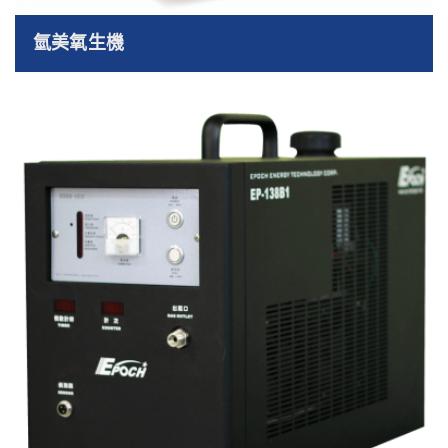
氫美氧生機