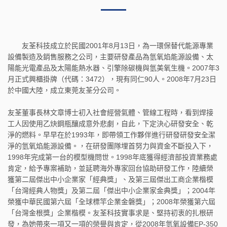
友荃科技成立於民國2001年8月13日，為一環保替代能源專業
設備製造及銷售服務之公司，主要研發產品為氫氧焰能源設備、太
陽能光電產品及太陽能熱水器、引擎除碳機與氫美氧生機。2007年3
月正式興櫃掛牌（代碼：3472），現有同仁90人。2008年7月23日
於中國大陸，成立東莞友荃分公司。
友荃董事長林文章博士初入社會經營氣體、管線工程時，看到焊接
工人因使用乙炔鋼瓶釀成意外悲劇，自此，下定決心研發安全、乾
淨的燃料。早早在於1993年，即帶領工作夥伴進行研發研發安全潔
淨的氫氧焰能源設備。，在研發團隊埋首努力與資金不斷投入下，
1998年完成第一台的模型機問世。1998年底獲得經濟部投資業務處
肯定，給予專案補助，並延聘海外專家回台協助研發工作，陸續榮
獲第二屆傑出中小企業家「經典獎」、及第三屆傑出工商企業楷模
「台灣經典人物獎」及第二屆「傑出中小企業家金典獎」；2004年
榮獲中華民國第六屆「全球標竿企業金磐獎」；2008年榮獲第六屆
「台灣金根獎」企業楷模。友荃科技實事求是、堅持初衷的扎根研
發，為她帶來一項又一項的榮譽與肯定，從2008年氫氧設備EP-350